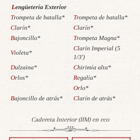
Lengüetería Exterior
Trompeta de batalla*
Trompeta de batalla*
Clarín*
Clarín*
Bajoncillo*
Trompeta Magna*
Clarín Imperial (5
Violeta*
1/3′)
Dulzaina*
Chirimía alta*
Orlos*
Regalía*
Orlo*
Bajoncillo de atrás*
Clarín de atrás*
Cadereta Interior (IIM) en eco