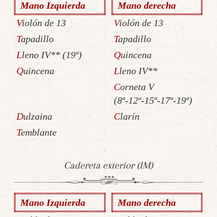
Mano Izquierda
Mano derecha
Violón de 13
Violón de 13
Tapadillo
Tapadillo
Lleno IV** (19ª)
Quincena
Quincena
Lleno IV**
Corneta V
(8ª-12ª-15ª-17ª-19ª)
Dulzaina
Clarín
Temblante
Cadereta exterior (IM)
Mano Izquierda
Mano derecha