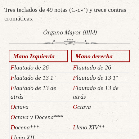
Tres teclados de 49 notas (C-c»’) y trece contras
cromáticas.
Órgano Mayor (IIIM)
Mano Izquierda
Mano derecha
F
lautado de 26
F
lautado de 26
F
lautado de 13 1º
Flautado de 13 1º
Flautado de 13 de
Flautado de 13 de
atrás
atrás
Octava
Octava
Octava y Docena***
Docena***
Lleno XIV**
Lleno XII