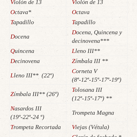
Violón de 13
Violón de 13
Octava*
Octava
Tapadillo
Tapadillo
Docena, Quincena y
Docena
decinovena***
Quincena
Lleno III**
Decinovena
Zímbala III **
Corneta V
Ll
eno III** (22ª)
(8ª-12ª-15ª-17ª-19ª)
Tolosana III
Zímbala III** (26ª)
(12ª-15ª-17ª) **
Nasardos III
Trompeta Magna
(19ª-22ª-24 ª)
Trompeta Recortada
Viejas (Vétula)
Clarín de fachada *