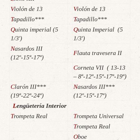
Violón de 13
Violón de 13
Tapadillo***
Tapadillo***
Quinta imperial (5
Quinta Imperial (5
1/3′)
1/3′)
Nasardos III
Flauta travesera II
(12º-15ª-17ª)
Corneta VII ( 13-13
– 8ª-12ª-15ª-17ª-19ª)
Clarón III***
Nasardos III***
(19ª-22ª-24ª)
(12º-15ª-17ª)
Lengüetería Interior
Trompeta Real
Trompeta Universal
Trompeta Real
Oboe