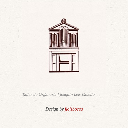
Taller de Organería | Joaquín Lois Cabello
Design by
jloisbocos