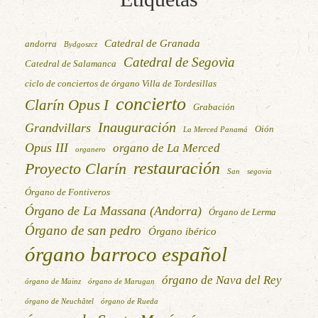
Catedral de Granada
andorra
Bydgoszcz
Catedral de Segovia
Catedral de Salamanca
ciclo de conciertos de órgano Villa de Tordesillas
concierto
Clarín Opus I
Grabación
Inauguración
Grandvillars
Oión
La Merced Panamá
Opus III
organo de La Merced
organero
restauración
Proyecto Clarín
San
segovia
Órgano de Fontiveros
Órgano de La Massana (Andorra)
Órgano de Lerma
Órgano de san pedro
Órgano ibérico
órgano barroco español
órgano de Nava del Rey
órgano de Mainz
órgano de Marugan
órgano de Neuchâtel
órgano de Rueda