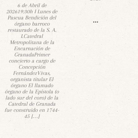
6 de Abril de
202619:30h I Lunes de
Pascua Bendición del
órgano barroco
restaurado de la S. A.
I.Catedral
Metropolitana de la
Encarnación de
GranadaPrimer
concierto a cargo de
Concepción
FernándezVivas,
organista titular El
órgano El llamado
órgano de la Epístola (o
lado sur del coro) de la
Catedral de Granada
fue construido en 1744-
45 […]