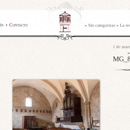
ín
Contacto
»
Sin categorizar
»
La re
1 de marz
MG_8