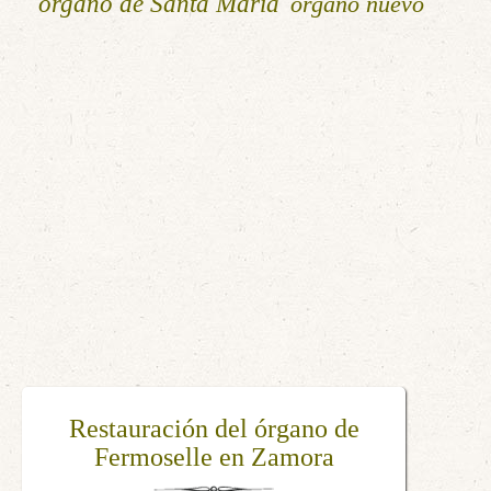
órgano de Santa María
órgano nuevo
Ciclo inaugural de conciertos –
Restauración del órgano de
ARMONÍAS DEL VIENTO |
Fermoselle en Zamora
Catedral de Granada