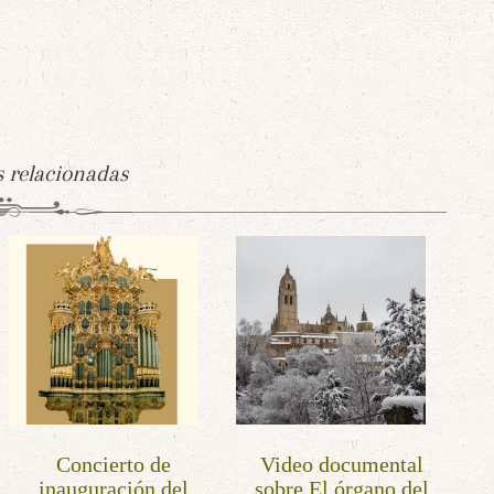
s relacionadas
Concierto de
Video documental
inauguración del
sobre El órgano del