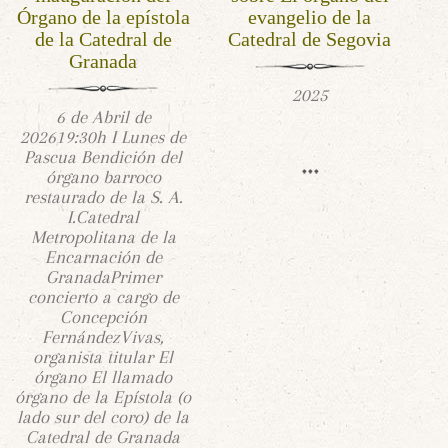
Órgano de la epístola
evangelio de la
de la Catedral de
Catedral de Segovia
Granada
2025
6 de Abril de
202619:30h I Lunes de
Pascua Bendición del
órgano barroco
restaurado de la S. A.
I.Catedral
Metropolitana de la
Encarnación de
GranadaPrimer
concierto a cargo de
Concepción
FernándezVivas,
organista titular El
órgano El llamado
órgano de la Epístola (o
lado sur del coro) de la
Catedral de Granada