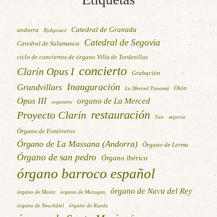
Catedral de Granada
andorra
Bydgoszcz
Catedral de Segovia
Catedral de Salamanca
ciclo de conciertos de órgano Villa de Tordesillas
concierto
Clarín Opus I
Grabación
Inauguración
Grandvillars
Oión
La Merced Panamá
Opus III
organo de La Merced
organero
restauración
Proyecto Clarín
San
segovia
Órgano de Fontiveros
Órgano de La Massana (Andorra)
Órgano de Lerma
Órgano de san pedro
Órgano ibérico
órgano barroco español
órgano de Nava del Rey
órgano de Mainz
órgano de Marugan
órgano de Neuchâtel
órgano de Rueda