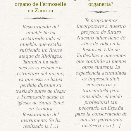
órgano de Fermoselle
organería?
en Zamora
Te proponemos
incorporarte a nuestro
Restauración del
proyecto de futuro
mueble Se ha
Nuestro taller tiene 40
restaurado todo el
años de vida en la
mueble, que estaba
histórica Villa de
sufriendo un fuerte
Tordesillas y queremos
ataque de Xilófagos,
que continúe al menos
También ha sido
otros cuarenta La
necesario rehacer la
experiencia acumulada
estructura del mismo,
es imprescindible
ya que esta se había
conservarla y
perdido durante su
transmitirla para
traslado antes de llegar
consolidar el tejido
a Fermoselle desde la
profesional tan
iglesia de Santo Tomé
necesario en España
en Zamora
para la conservación de
Restauración del
nuestro patrimonio
instrumento Se ha
histórico y su […]
realizado la […]