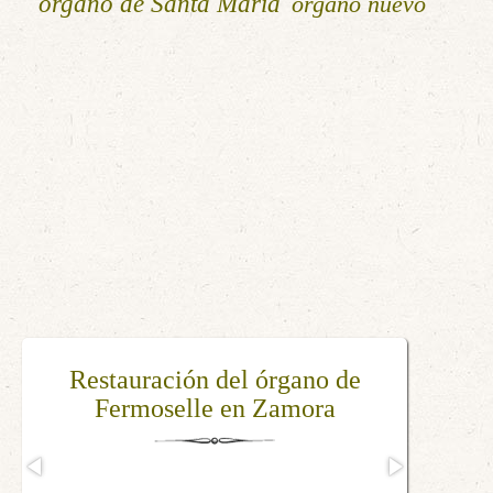
órgano de Santa María
órgano nuevo
Ciclo inaugural de conciertos –
Restauración del órgano de
ARMONÍAS DEL VIENTO |
Fermoselle en Zamora
Catedral de Granada