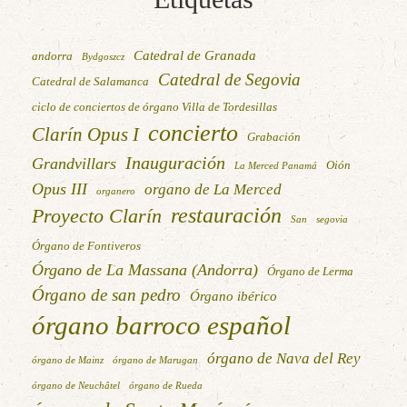
Catedral de Granada
andorra
Bydgoszcz
Catedral de Segovia
Catedral de Salamanca
ciclo de conciertos de órgano Villa de Tordesillas
concierto
Clarín Opus I
Grabación
Inauguración
Grandvillars
Oión
La Merced Panamá
Opus III
organo de La Merced
organero
restauración
Proyecto Clarín
San
segovia
Órgano de Fontiveros
Órgano de La Massana (Andorra)
Órgano de Lerma
Órgano de san pedro
Órgano ibérico
órgano barroco español
órgano de Nava del Rey
órgano de Mainz
órgano de Marugan
órgano de Neuchâtel
órgano de Rueda