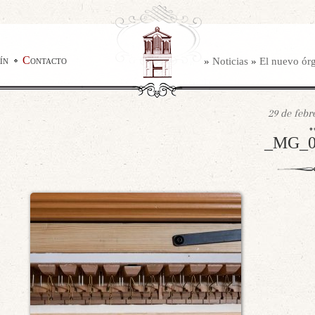
ín
Contacto
»
Noticias
»
El nuevo órg
29 de febr
_MG_04