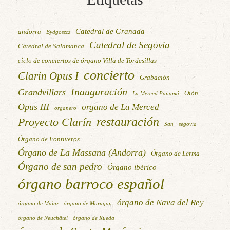
Catedral de Granada
andorra
Bydgoszcz
Catedral de Segovia
Catedral de Salamanca
ciclo de conciertos de órgano Villa de Tordesillas
concierto
Clarín Opus I
Grabación
Inauguración
Grandvillars
Oión
La Merced Panamá
Opus III
organo de La Merced
organero
restauración
Proyecto Clarín
San
segovia
Órgano de Fontiveros
Órgano de La Massana (Andorra)
Órgano de Lerma
Órgano de san pedro
Órgano ibérico
órgano barroco español
órgano de Nava del Rey
órgano de Mainz
órgano de Marugan
órgano de Neuchâtel
órgano de Rueda