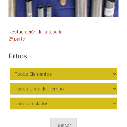
Navegación
Restauración de la tubería
2ª parte
de
entradas
Filtros