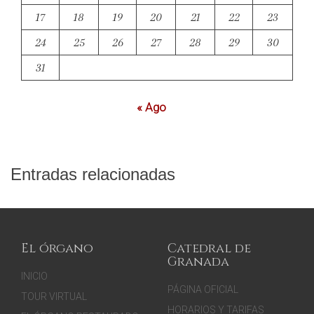
17
18
19
20
21
22
23
24
25
26
27
28
29
30
31
« Ago
Entradas relacionadas
El órgano
Catedral de
Granada
INICIO
PÁGINA OFICIAL
TOUR VIRTUAL
HORARIOS Y TARIFAS