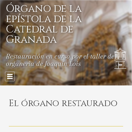
Skip
Órgano de la
to
content
epístola de la
Catedral de
Granada
Restauración en curso por el taller de
organerìa de Joaquín Lois
El órgano restaurado