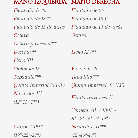
MANO IZQUIERDA
MANO DERECHA
F
lautado de 26
F
lautado de 26
F
lautado de 13 1º
Flautado de 13 1º
Flautado de 13 de atrás
Flautado de 13 de atrás
Octava
Octava
Octava y Docena***
Docena***
Lleno XIV**
Lleno XII
Violón de 13
Violón de 13
Tapadillo***
Tapadillo***
Quinta imperial (5 1/3′)
Quinta Imperial (5 1/3′)
Nasardos III
Flauta travesera II
(12º-15ª-17ª)
Corneta VII ( 13-13 –
8ª-12ª-15ª-17ª-19ª)
Clarón III***
Nasardos III***
(19ª-22ª-24ª)
(12º-15ª-17ª)