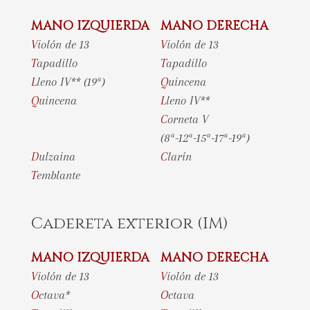
MANO IZQUIERDA
MANO DERECHA
Violón de 13
Violón de 13
Tapadillo
Tapadillo
Lleno IV** (19ª)
Quincena
Quincena
Lleno IV**
Corneta V
(8ª-12ª-15ª-17ª-19ª)
Dulzaina
Clarín
Temblante
Cadereta exterior (IM)
MANO IZQUIERDA
MANO DERECHA
Violón de 13
Violón de 13
Octava*
Octava