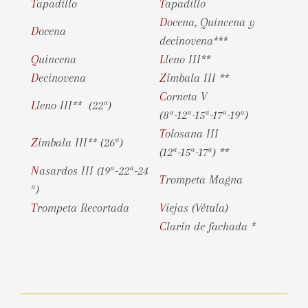
Tapadillo
Tapadillo
Docena, Quincena y
Docena
decinovena***
Quincena
Lleno III**
Decinovena
Zímbala III **
Corneta V
Ll
eno III** (22ª)
(8ª-12ª-15ª-17ª-19ª)
Tolosana III
Zímbala III** (26ª)
(12ª-15ª-17ª) **
Nasardos III (19ª-22ª-24
Trompeta Magna
ª)
Trompeta Recortada
Viejas (Vétula)
Clarín de fachada *