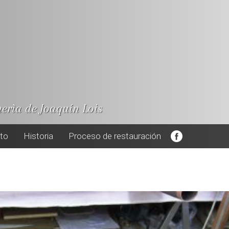
nerìa de Joaquín Lois
cto
Historia
Proceso de restauración