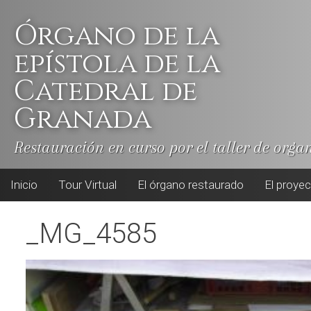
Skip
to
Órgano de la
content
epístola de la
Catedral de
Granada
Restauración en curso por el taller de orga
Inicio
Tour Virtual
El órgano restaurado
El proye
_MG_4585