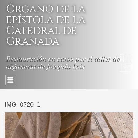
Skip
Órgano de la
to
content
epístola de la
Catedral de
Granada
Restauración en curso por el taller de
organerìa de Joaquín Lois
IMG_0720_1