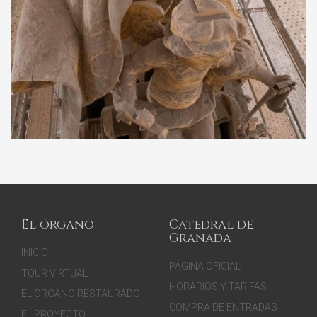
El órgano
Catedral de
Granada
INICIO
PÁGINA OFICIAL
TOUR VIRTUAL
HORARIOS Y TARIFAS
EL ÓRGANO RESTAURADO
COMPRA DE ENTRADAS
EL PROYECTO