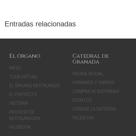
Entradas relacionadas
El órgano
Catedral de
Granada
INICIO
PÁGINA OFICIAL
TOUR VIRTUAL
HORARIOS Y TARIFAS
EL ÓRGANO RESTAURADO
COMPRA DE ENTRADAS
EL PROYECTO
EVENTOS
HISTORIA
CONOCE LA CATEDRAL
PROCESO DE
FACEBOOK
RESTAURACIÓN
FACEBOOK