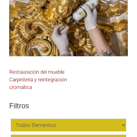
Navegación
Restauración del mueble
Carpintería y reintegración
de
cromática
entradas
Filtros