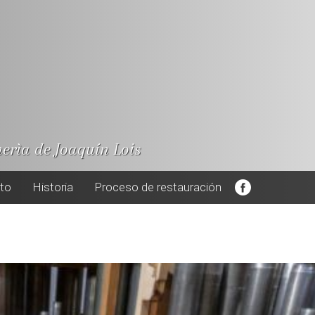
nerìa de Joaquín Lois
cto
Historia
Proceso de restauración