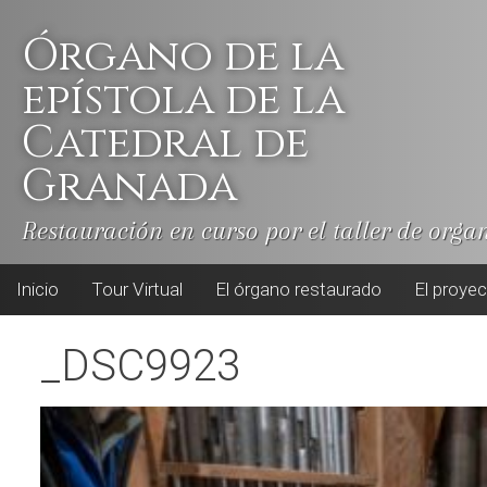
Skip
to
Órgano de la
content
epístola de la
Catedral de
Granada
Restauración en curso por el taller de orga
Inicio
Tour Virtual
El órgano restaurado
El proye
_DSC9923