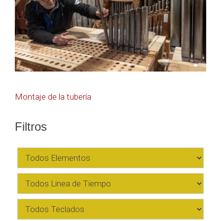
Navegación
Montaje de la tubería
de
Filtros
entradas