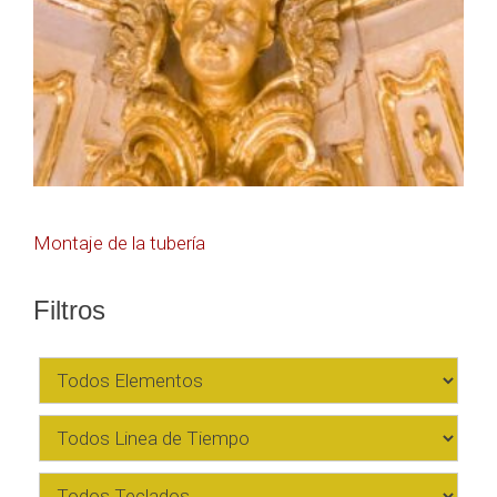
Navegación
Montaje de la tubería
de
Filtros
entradas