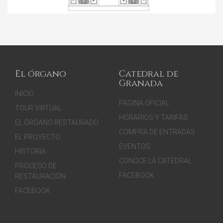
El órgano
Catedral de
Granada
INICIO
PÁGINA OFICIAL
TOUR VIRTUAL
HORARIOS Y TARIFAS
EL ÓRGANO RESTAURADO
COMPRA DE ENTRADAS
EL PROYECTO
EVENTOS
HISTORIA
CONOCE LA CATEDRAL
PROCESO DE
FACEBOOK
RESTAURACIÓN
FACEBOOK