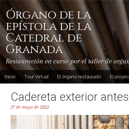
Skip
to
Órgano de la
content
epístola de la
Catedral de
Granada
Restauración en curso por el taller de orga
Inicio
Tour Virtual
El órgano restaurado
El proye
Cadereta exterior antes
27 de mayo de 2022