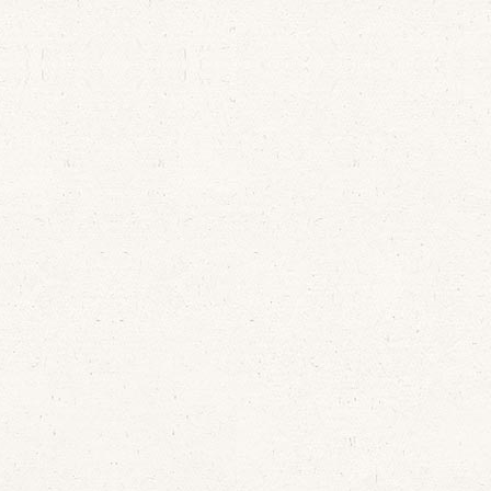
a 6 hasta el
Ya tenemos
 de Agosto
programación para el
 celebrará
ciclo de Tordesillas,
iclo de
conciertos y visitas
 de órgano
guiadas en Agosto y
esillas.
Octubre de 2018