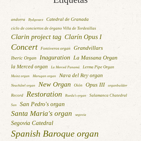
Catedral de Granada
andorra
Bydgoszcz
ciclo de conciertos de órgano Villa de Tordesillas
Clarin project tag
Clarín Opus I
Concert
Grandvillars
Fontiveros organ
Inaguration
La Massana Organ
Iberic Organ
la Merced organ
Lerma Pipe Organ
La Merced Panamá
Nava del Rey organ
Mainz organ
Marugan organ
New Organ
Opus III
Oión
Neuchâtel organ
organbuilder
Restoration
Record
Salamanca Chatedral
Rueda's organ
San Pedro's organ
San
Santa Maria's organ
segovia
Segovia Catedral
Spanish Baroque organ