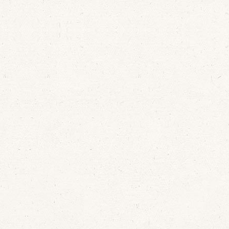
Ver noticia completa y
Desde el dí
programa de
sábado 28
conciertos
de 2021 se
el XI C
Conciertos
en Tord