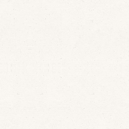
0 de Agosto
 a cavo los
Durante el mes de
s de este
Agosto se esta
 año 2015
desarrollando
el IV ciclo de
conciertos de órgano.
En el año en el que el
órgano de
la iglesia de San
Pedro cumple 300
años.