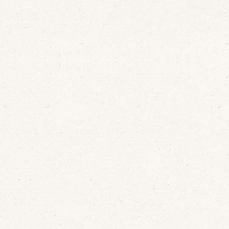
El ciclo de
Recorded
desarrollara durante
August 19, 
el mes de Octubre de
organ built
2017
Urarte 