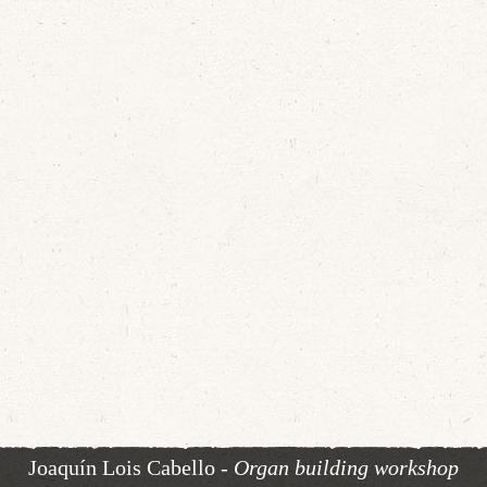
Articulo publicado en
el periódico el Norte
de Castilla, con
This video
motivo de la
organ of St
restauración del
Tordesilla
órgano de Santa
in 2010 by
María de Tordesillas.
building w
Joaquí
Joaquín Lois Cabello
- Organ building workshop