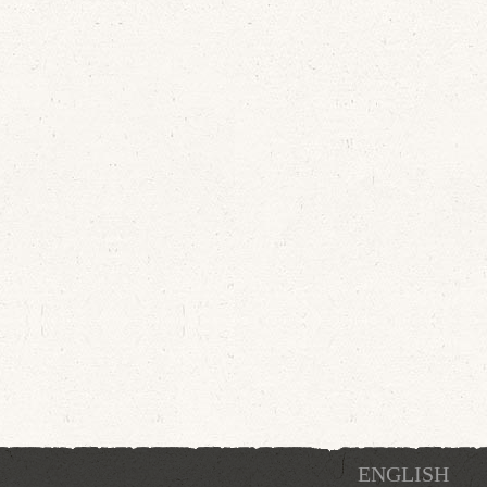
 shows the
a. María de
s, restored
 the organ
orkshop of
n Lois
ENGLISH