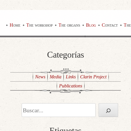
Home
The workshop
The organs
Blog
Contact
Th
Categorías
News
Media
Links
Clarin Project
Publications
Search
Etiquetas