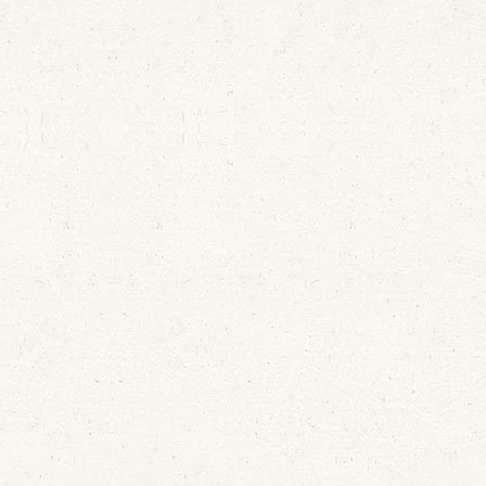
On Saturday the 5th
of November 2016
 live on
at 8 p.m. at Santa
2016 in the
María’s church
 by Phelipe
in Tordesillas.
of 1716