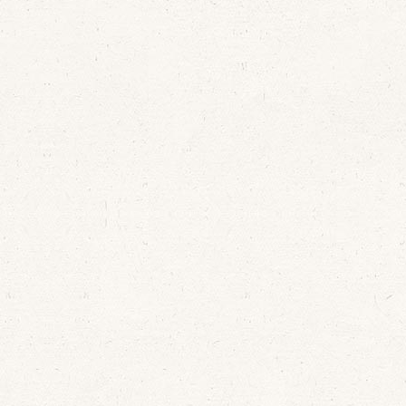
The concerts of this
Del 7 al 3
concert series will take
se llevarán
place from July to
concierto
November 2016 in
ciclo del
Tordesillas