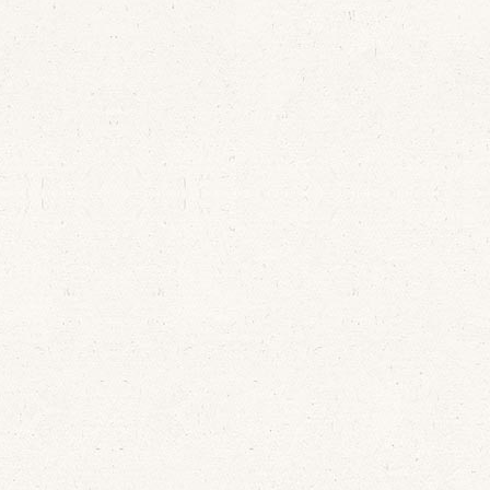
Grabación realizada
en 2015 en el órgano
Sta María de
Tordesillas con motivo
del 300 aniversario
del instrumento
construido en 1716