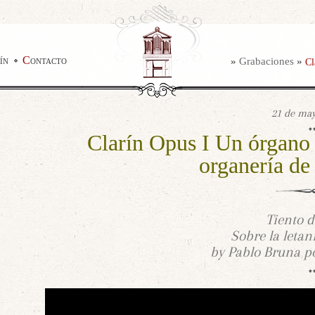
ín
Contacto
»
Grabaciones
»
21 de may
Clarín Opus I Un órgano 
organería de
Tiento d
Sobre la letan
by Pablo Bruna po