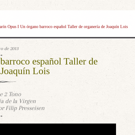
Clarín Opus I Un órgano barroco español Taller de organería de Joaquín Lois
o de 2013
barroco español Taller de
 Joaquín Lois
e 2 Tono
ia de la Virgen
r Filip Presseisen