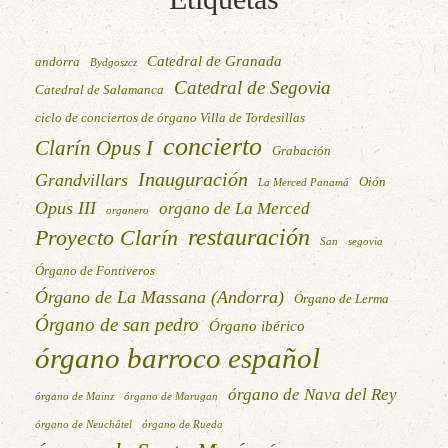
Catedral de Granada
andorra
Bydgoszcz
Catedral de Segovia
Catedral de Salamanca
ciclo de conciertos de órgano Villa de Tordesillas
concierto
Clarín Opus I
Grabación
Inauguración
Grandvillars
Oión
La Merced Panamá
Opus III
organo de La Merced
organero
restauración
Proyecto Clarín
San
segovia
Órgano de Fontiveros
Órgano de La Massana (Andorra)
Órgano de Lerma
Órgano de san pedro
Órgano ibérico
órgano barroco español
órgano de Nava del Rey
órgano de Mainz
órgano de Marugan
órgano de Neuchâtel
órgano de Rueda