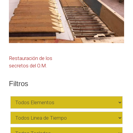
Navegación
Restauración de los
secretos del O.M.
de
entradas
Filtros