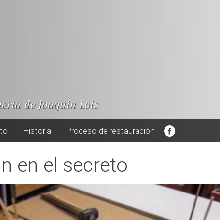
nerìa de Joaquín Lois
cto
Historia
Proceso de restauración
n en el secreto