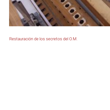
Navegación
Restauración de los secretos del O.M.
de
entradas