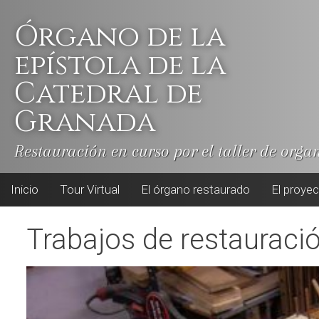
Skip
to
Órgano de la
content
epístola de la
Catedral de
Granada
Restauración en curso por el taller de orga
Inicio
Tour Virtual
El órgano restaurado
El proye
Trabajos de restauració