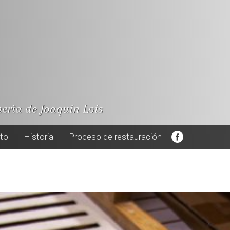
nerìa de Joaquín Lois
cto
Historia
Proceso de restauración