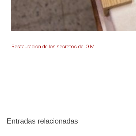
Navegación
Restauración de los secretos del O.M.
de
entradas
Entradas relacionadas