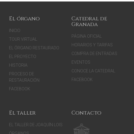
El órgano
Catedral de
Granada
INICIO
PÁGINA OFICIAL
TOUR VIRTUAL
HORARIOS Y TARIFAS
EL ÓRGANO RESTAURADO
COMPRA DE ENTRADAS
EL PROYECTO
EVENTOS
HISTORIA
CONOCE LA CATEDRAL
PROCESO DE
FACEBOOK
RESTAURACIÓN
FACEBOOK
El taller
Contacto
EL TALLER DE JOAQUÍN LOIS
ÓRGANOS