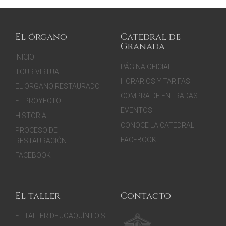
El órgano
Catedral de
Granada
INICIO
PÁGINA OFICIAL
TOUR VIRTUAL
HORARIOS Y TARIFAS
EL ÓRGANO RESTAURADO
COMPRA DE ENTRADAS
EL PROYECTO
EVENTOS
HISTORIA
CONOCE LA CATEDRAL
PROCESO DE
FACEBOOK
RESTAURACIÓN
FACEBOOK
El taller
Contacto
EL TALLER DE JOAQUÍN LOIS