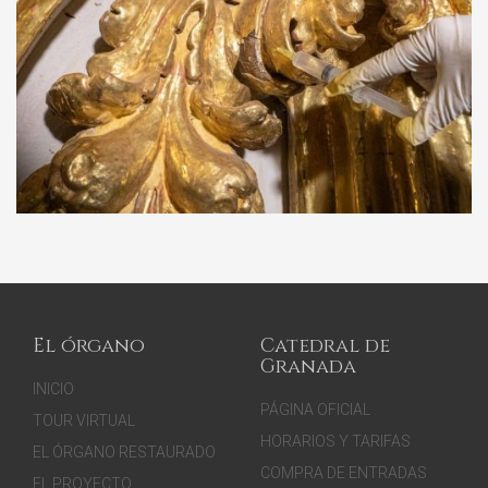
El órgano
Catedral de
Granada
INICIO
PÁGINA OFICIAL
TOUR VIRTUAL
HORARIOS Y TARIFAS
EL ÓRGANO RESTAURADO
COMPRA DE ENTRADAS
EL PROYECTO