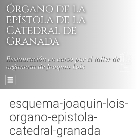
Skip
Órgano de la
to
content
epístola de la
Catedral de
Granada
Restauración en curso por el taller de
organerìa de Joaquín Lois
esquema-joaquin-lois-
organo-epistola-
catedral-granada