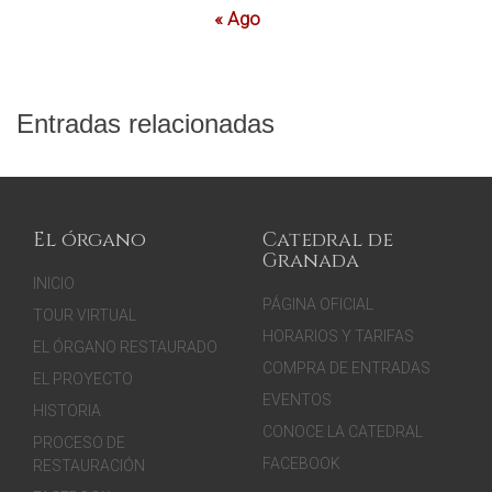
« Ago
Entradas relacionadas
El órgano
Catedral de
Granada
INICIO
PÁGINA OFICIAL
TOUR VIRTUAL
HORARIOS Y TARIFAS
EL ÓRGANO RESTAURADO
COMPRA DE ENTRADAS
EL PROYECTO
EVENTOS
HISTORIA
CONOCE LA CATEDRAL
PROCESO DE
FACEBOOK
RESTAURACIÓN