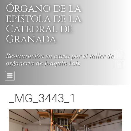
Skip
Órgano de la
to
content
epístola de la
Catedral de
Granada
Restauración en curso por el taller de
organerìa de Joaquín Lois
_MG_3443_1