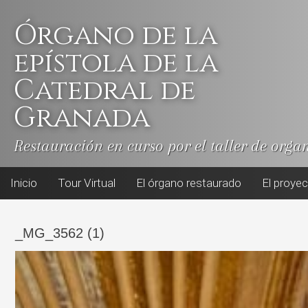
Skip
to
Órgano de la
content
epístola de la
Catedral de
Granada
Restauración en curso por el taller de orga
Inicio
Tour Virtual
El órgano restaurado
El proye
_MG_3562 (1)