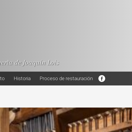
nerìa de Joaquín Lois
cto
Historia
Proceso de restauración