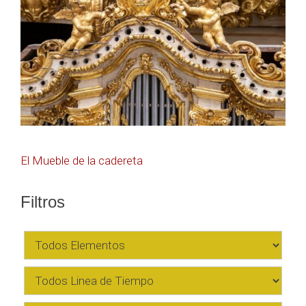
Navegación
El Mueble de la cadereta
de
Filtros
entradas