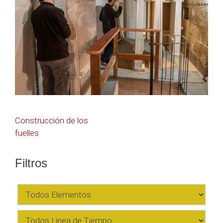
Navegación
Construcción de los
fuelles
de
entradas
Filtros